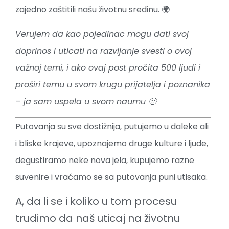
zajedno zaštitili našu životnu sredinu. 🌍
Verujem da kao pojedinac mogu dati svoj
doprinos i uticati na razvijanje svesti o ovoj
važnoj temi, i ako ovaj post pročita 500 ljudi i
proširi temu u svom krugu prijatelja i poznanika
– ja sam uspela u svom naumu 🙂
Putovanja su sve dostižnija, putujemo u daleke ali
i bliske krajeve, upoznajemo druge kulture i ljude,
degustiramo neke nova jela, kupujemo razne
suvenire i vraćamo se sa putovanja puni utisaka.
A, da li se i koliko u tom procesu
trudimo da naš uticaj na životnu