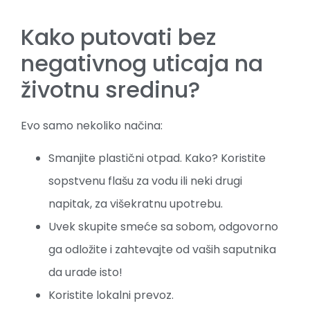
Kako putovati bez
negativnog uticaja na
životnu sredinu?
Evo samo nekoliko načina:
Smanjite plastični otpad. Kako? Koristite
sopstvenu flašu za vodu ili neki drugi
napitak, za višekratnu upotrebu.
Uvek skupite smeće sa sobom, odgovorno
ga odložite i zahtevajte od vaših saputnika
da urade isto!
Koristite lokalni prevoz.