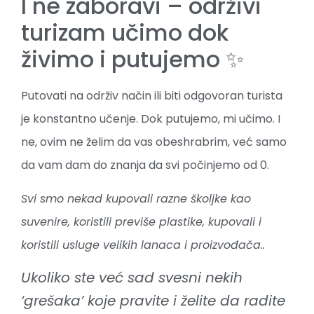
I ne zaboravi – održivi
turizam učimo dok
živimo i putujemo ✨
Putovati na održiv način ili biti odgovoran turista
je konstantno učenje. Dok putujemo, mi učimo. I
ne, ovim ne želim da vas obeshrabrim, već samo
da vam dam do znanja da svi počinjemo od 0.
Svi smo nekad kupovali razne školjke kao
suvenire, koristili previše plastike, kupovali i
koristili usluge velikih lanaca i proizvođača..
Ukoliko ste već sad svesni nekih
‘grešaka’ koje pravite i želite da radite