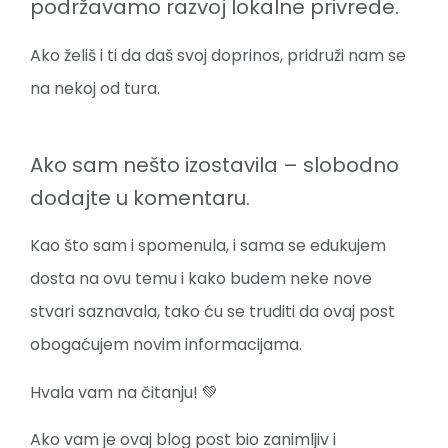
podržavamo razvoj lokalne privrede.
Ako želiš i ti da daš svoj doprinos, pridruži nam se
na nekoj od tura.
Ako sam nešto izostavila – slobodno
dodajte u komentaru.
Kao što sam i spomenula, i sama se edukujem
dosta na ovu temu i kako budem neke nove
stvari saznavala, tako ću se truditi da ovaj post
obogaćujem novim informacijama.
Hvala vam na čitanju! 💚
Ako vam je ovaj blog post bio zanimljiv i