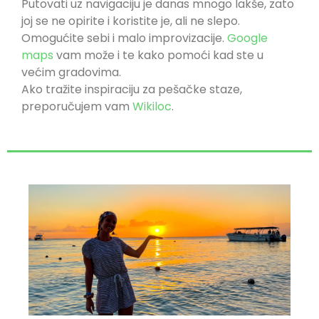
Putovati uz navigaciju je danas mnogo lakše, zato
joj se ne opirite i koristite je, ali ne slepo.
Omogućite sebi i malo improvizacije.
Google
maps
vam može i te kako pomoći kad ste u
većim gradovima.
Ako tražite inspiraciju za pešačke staze,
preporučujem vam
Wikiloc
.