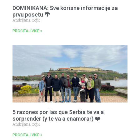
DOMINIKANA: Sve korisne informacije za
prvu posetu 🌴
Andrijana Cojić
PROČITAJ VIŠE »
5 razones por las que Serbia te va a
sorprender (y te va a enamorar) ❤️
Andrijana Cojić
PROČITAJ VIŠE »