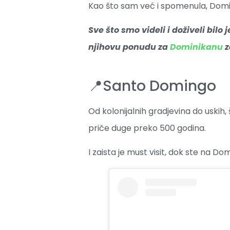
Kao što sam već i spomenula, Domin
Sve što smo videli i doživeli bilo j
njihovu ponudu za
Dominikanu
z
📍Santo Domingo
Od kolonijalnih gradjevina do uskih, 
priče duge preko 500 godina.
I zaista je must visit, dok ste na Dom