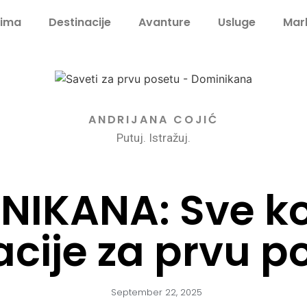
jima
Destinacije
Avanture
Usluge
Mark
ANDRIJANA COJIĆ
Putuj. Istražuj.
NIKANA: Sve ko
cije za prvu p
September 22, 2025