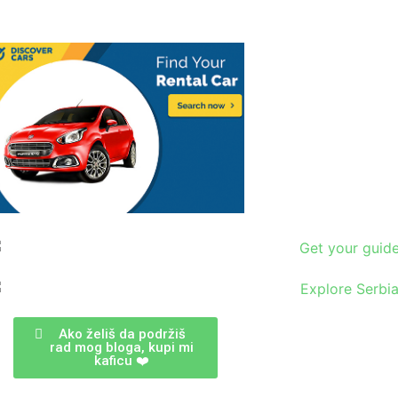
Ako želiš da podržiš
rad mog bloga, kupi mi
kaficu ❤️