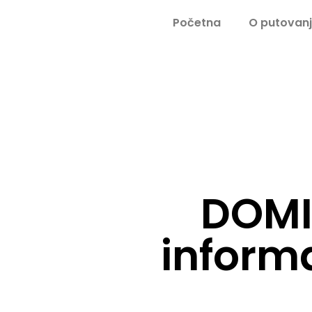
Početna
O putovan
DOMI
informa