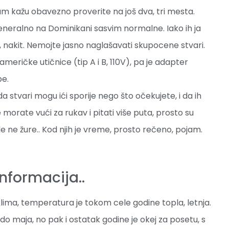
am kažu obavezno proverite na još dva, tri mesta.
 generalno na Dominikani sasvim normalne. Iako ih ja
, nakit. Nemojte jasno naglašavati skupocene stvari.
 američke utičnice (tip A i B, 110V), pa je adapter
pe.
da stvari mogu ići sporije nego što očekujete, i da ih
morate vući za rukav i pitati više puta, prosto su
gde ne žure.. Kod njih je vreme, prosto rečeno, pojam.
informacija..
lima, temperatura je tokom cele godine topla, letnja.
o maja, no pak i ostatak godine je okej za posetu, s