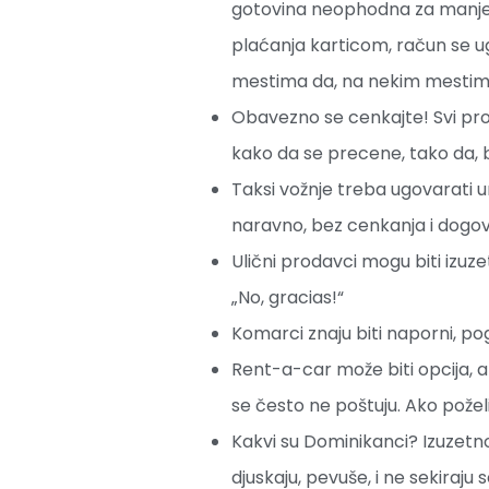
gotovina neophodna za manje p
plaćanja karticom, račun se 
mestima da, na nekim mestima
Obavezno se cenkajte! Svi prodav
kako da se precene, tako da, b
Taksi vožnje treba ugovarati u
naravno, bez cenkanja i dogov
Ulični prodavci mogu biti izuze
„No, gracias!“
Komarci znaju biti naporni, p
Rent-a-car može biti opcija, al
se često ne poštuju. Ako požel
Kakvi su Dominikanci? Izuzetno 
djuskaju, pevuše, i ne sekiraju s