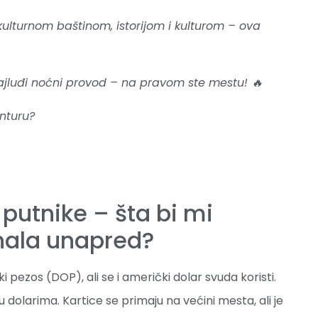
ulturnom baštinom, istorijom i kulturom – ova
najluđi noćni provod – na pravom ste mestu! 🔥
anturu?
putnike – šta bi mi
nala unapred?
 pezos (DOP), ali se i američki dolar svuda koristi.
 dolarima. Kartice se primaju na većini mesta, ali je