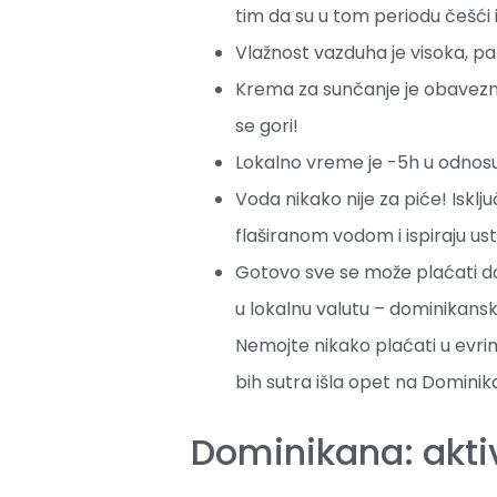
tim da su u tom periodu češći 
Vlažnost vazduha je visoka, pa t
Krema za sunčanje je obavezna
se gori!
Lokalno vreme je -5h u odnosu
Voda nikako nije za piće! Isklju
flaširanom vodom i ispiraju us
Gotovo sve se može plaćati do
u lokalnu valutu – dominikansk
Nemojte nikako plaćati u evrim
bih sutra išla opet na Dominika
Dominikana: aktivn