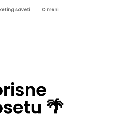
eting saveti
O meni
risne
osetu 🌴