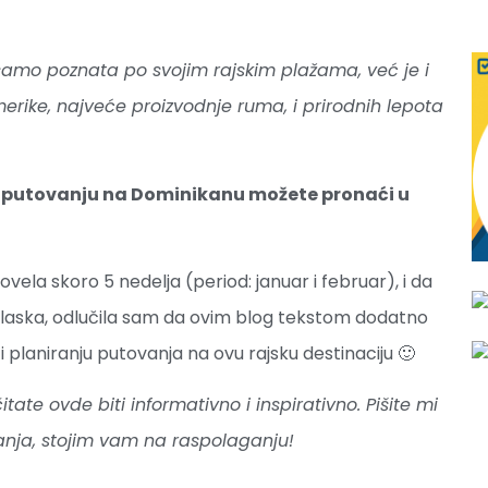
samo poznata po svojim rajskim plažama, već je i
erike, najveće proizvodnje ruma, i prirodnih lepota
m putovanju na Dominikanu možete pronaći u
ela skoro 5 nedelja (period: januar i februar), i da
dlaska, odlučila sam da ovim blog tekstom dodatno
planiranju putovanja na ovu rajsku destinaciju 🙂
te ovde biti informativno i inspirativno. Pišite mi
tanja, stojim vam na raspolaganju!