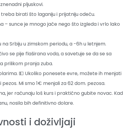
iznenadni pljuskovi.
reba birati što laganiju i prijatniju odeću.
 – sunce je mnogo jače nego što izgleda i vrlo lako
 na Srbiju u zimskom periodu, a -6h u letnjem.
čivo se pije flaširana voda, a savetuje se da se sa
ta prilikom pranja zuba.
larima. 💵 Ukoliko ponesete evre, možete ih menjati
i pezos. Mi smo 1€ menjali za 62 dom. pezosa.
a, jer računaju loš kurs i praktično gubite novac. Kad
nu, nosila bih definitivno dolare.
osti i doživljaji