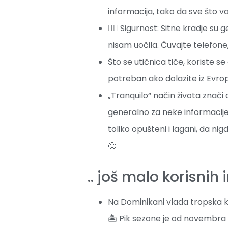
informacija, tako da sve što v
👉🏼 Sigurnost: Sitne kradje su
nisam uočila. Čuvajte telefone
Što se utičnica tiče, koriste se
potreban ako dolazite iz Evro
„Tranquilo“ način života znači 
generalno za neke informacije 
toliko opušteni i lagani, da ni
🙂
.. još malo korisnih 
Na Dominikani vlada tropska k
🏝 Pik sezone je od novembra d