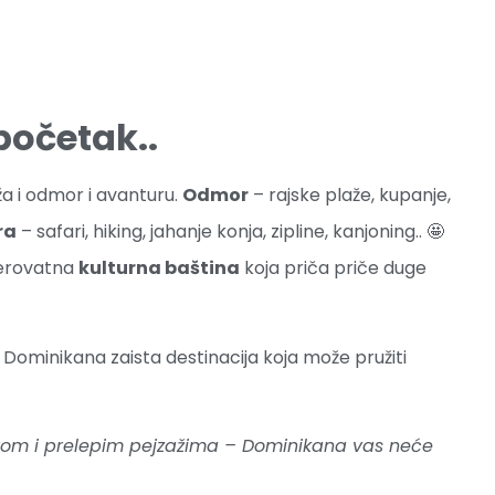
početak..
a i odmor i avanturu.
Odmor
– rajske plaže, kupanje,
ra
– safari, hiking, jahanje konja, zipline, kanjoning.. 🤩
verovatna
kulturna baština
koja priča priče duge
 Dominikana zaista destinacija koja može pružiti
rom i prelepim pejzažima – Dominikana vas neće