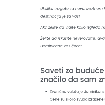
Ukoliko tragate za neverovatnom k
destinacija je za vas!
Ako želite da vidite kako izgleda 
Želite da iskusite neverovatnu av
Dominikana vas čeka!
Saveti za buduće 
značilo da sam z
Zvanična valuta je dominikanski
Cene su skoro svuda izražene u