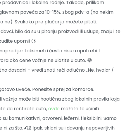
rodavnice i lokalne radnje. Takođe, prilikom
uglavnom poveća za 10-15%, zbog pdv-a (na nekim
 ne). Svakako pre plačanja možete pitati.
ci, bilo da su u pitanju proizvodi ili usluge, znaju i te
udite uporni! 🙂
napred jer taksimetri često nisu u upotrebi. I
ora oko cene vožnje ne ulazite u auto. 😄
tno dosadni – vredi znati reći odlučno „Ne, hvala“ /
ogotovo uveče. Ponesite sprej za komarce.
i vožnja može biti haotična zbog lokalnih pravila koja
ite da rentirate auto,
ovde
možete to učiniti.
su komunikativni, otvoreni, ležerni, fleksibilni. Samo
e ni za šta. 💃🏻 Ipak, skloni su i davanju nepoverljivih