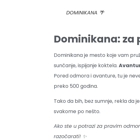
DOMINIKANA 🌴
Dominikana: za 
Dominikana je mesto koje vam pruž
sunčanje, ispijanje koktela.
Avantu
Pored odmora i avanture, tu je ne
preko 500 godina.
Tako da bih, bez sumnje, rekla da je
svakome po nešto.
Ako ste u potrazi za pravim odmo
razočarati! ✨