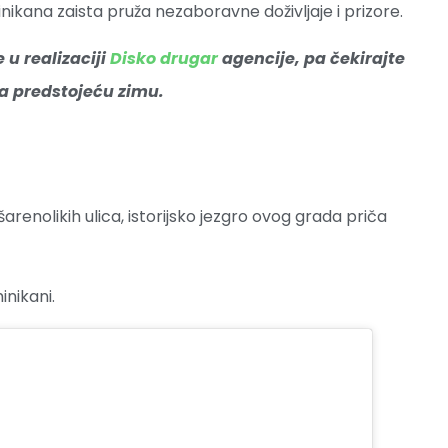
ikana zaista pruža nezaboravne doživljaje i prizore.
e u realizaciji
Disko drugar
agencije, pa čekirajte
a predstojeću zimu.
šarenolikih ulica, istorijsko jezgro ovog grada priča
inikani.