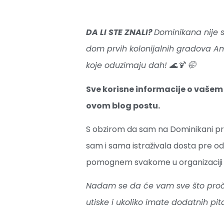
DA LI STE ZNALI?
Dominikana nije 
dom prvih kolonijalnih gradova Am
koje oduzimaju dah! 🌊🍹 🤭
Sve korisne informacije o vaše
ovom blog postu.
S obzirom da sam na Dominikani prov
sam i sama istraživala dosta pre o
pomognem svakome u organizaciji i 
Nadam se da će vam sve što pročita
utiske i ukoliko imate dodatnih pi